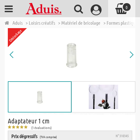
0
Aduis
> Loisirs créatifs
> Matériel de bricolage
> Formes plastique 
Déstockage
Adaptateur 1 cm
(1 évaluations)
Prix dégressifs
N° 310345
(TVA comprise)