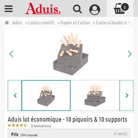
0
Aduis
> Loisirs créatifs
> Papier et Carton
> Cartes à broder & Piqu
Aduis lot économique - 10 piquoirs & 10 supports
(3 évaluations)
Prix
N° 603752
(TVA comprise)