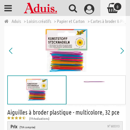
0
Aduis
> Loisirs créatifs
> Papier et Carton
> Cartes à broder & Piqu
Aiguilles à broder plastique - multicolore, 32 pce
(19 évaluations)
Prix
N° 603313
(TVA comprise)