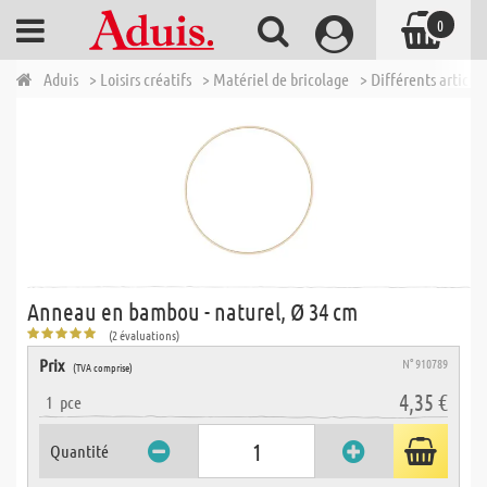
0
Aduis
> Loisirs créatifs
> Matériel de bricolage
> Différents articles
Anneau en bambou - naturel, Ø 34 cm
(2 évaluations)
Prix
N° 910789
(TVA comprise)
4,35 €
1
pce
Quantité