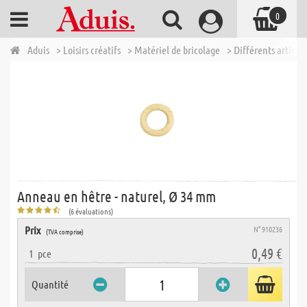
0
Aduis
> Loisirs créatifs
> Matériel de bricolage
> Différents articles
Anneau en hêtre - naturel, Ø 34 mm
(6 évaluations)
Prix
N° 910236
(TVA comprise)
0,49 €
1
pce
Quantité