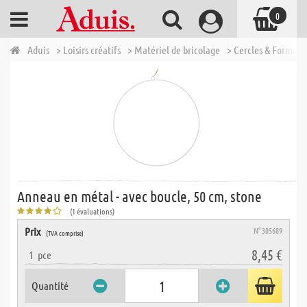
0
Aduis
> Loisirs créatifs
> Matériel de bricolage
> Cercles & Formes 
Anneau en métal - avec boucle, 50 cm, stone
(1 évaluations)
Prix
N° 305689
(TVA comprise)
8,45 €
1
pce
Quantité