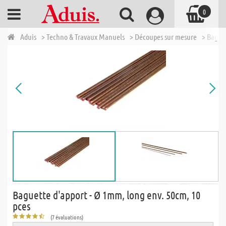
0
Aduis
> Techno & Travaux Manuels
> Découpes sur mesure
> Baguet
Baguette d'apport - Ø 1mm, long env. 50cm, 10
pces
(7 évaluations)