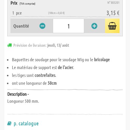
Prix
N° 803201
(TVA comprise)
3,15 €
1
pce
(100cm = 0,63 €)
Quantité
Prévision de livraison:
jeudi, 13/ août
Baguettes de soudage pour le soudage Wig ou le
bricolage
Le matériau de support est
de l'acier
.
les tiges sont
contrefaites
.
ont une longueur de
50cm
Description -
Longueur 500 mm.
p. catalogue