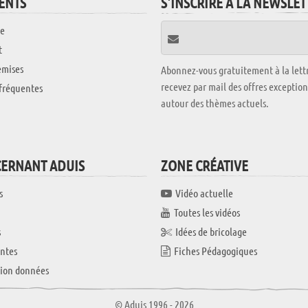
IENTS
S'INSCRIRE À LA NEWSLE
e
t
emises
Abonnez-vous gratuitement à la lettr
recevez par mail des offres exceptio
fréquentes
autour des thèmes actuels.
CERNANT ADUIS
ZONE CRÉATIVE
s
Vidéo actuelle
Toutes les vidéos
s
Idées de bricolage
ntes
Fiches Pédagogiques
tion données
© Aduis 1996 - 2026