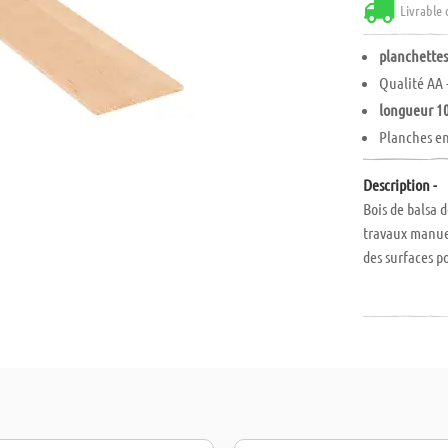
Livrable 
planchettes
Qualité AA 
longueur 1
Planches en
Description -
Bois de balsa 
travaux manuel
des surfaces p