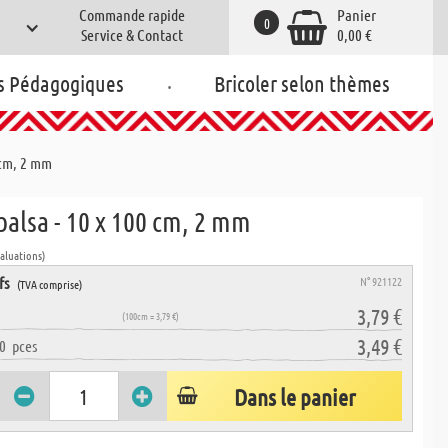
Commande rapide
Panier
0
Service & Contact
0,00 €
.
s Pédagogiques
Bricoler selon thèmes
0 cm, 2 mm
balsa - 10 x 100 cm, 2 mm
valuations)
fs
N° 921122
(TVA comprise)
3,79 €
(100cm = 3,79 €)
3,49 €
0
pces
Dans le panier