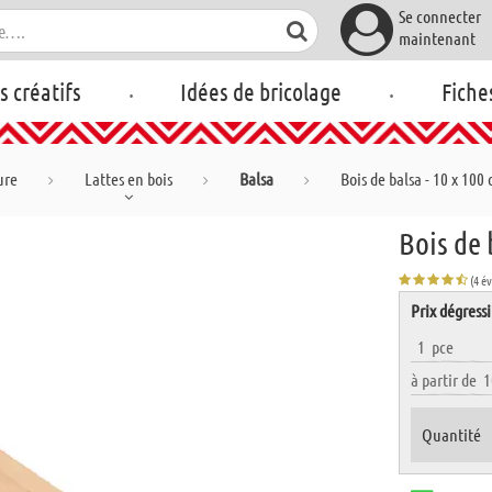
Se connecter
maintenant
.
.
rs créatifs
Idées de bricolage
Fiche
ure
Lattes en bois
Balsa
Bois de balsa - 10 x 10
Bois de 
(4 é
Prix dégressi
1
pce
à partir de
1
Quantité