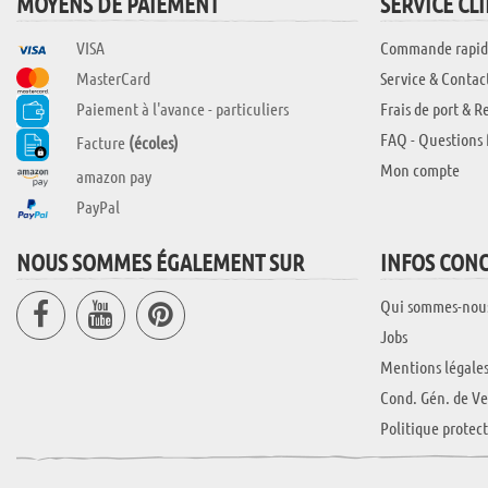
MOYENS DE PAIEMENT
SERVICE CL
VISA
Commande rapid
MasterCard
Service & Contac
Paiement à l'avance - particuliers
Frais de port & R
FAQ - Questions 
Facture
(écoles)
Mon compte
amazon pay
PayPal
NOUS SOMMES ÉGALEMENT SUR
INFOS CON
Qui sommes-nou
Jobs
Mentions légale
Cond. Gén. de Ve
Politique protec