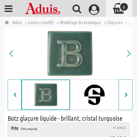
0
Aduis
> Loisirs créatifs
> Modelage & céramique
> Glaçures
> Botz
Botz glaçure liquide - brillant, cristal turquoise
Prix
N° 604023
(TVA comprise)