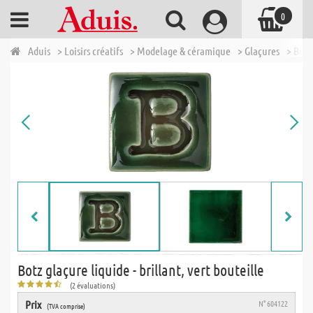
0
Aduis
> Loisirs créatifs
> Modelage & céramique
> Glaçures
> Botz
Botz glaçure liquide - brillant, vert bouteille
(2 évaluations)
Prix
N° 604122
(TVA comprise)