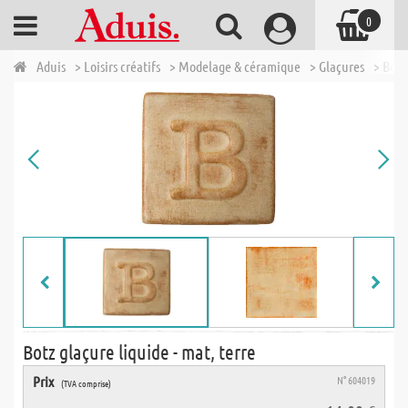
0
Aduis
> Loisirs créatifs
> Modelage & céramique
> Glaçures
> Botz
Botz glaçure liquide - mat, terre
Prix
N° 604019
(TVA comprise)