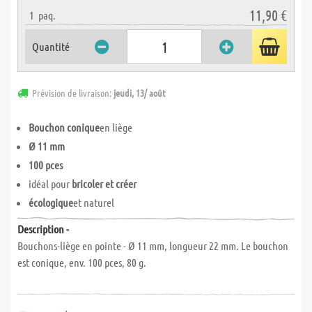
11,90 €
1
paq.
Quantité
Prévision de livraison:
jeudi, 13/ août
Bouchon conique
en liège
Ø 11 mm
100 pces
idéal pour
bricoler et créer
écologique
et naturel
Description -
Bouchons-liège en pointe - Ø 11 mm, longueur 22 mm. Le bouchon
est conique, env. 100 pces, 80 g.