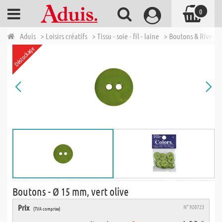
0
Aduis
> Loisirs créatifs
> Tissu - soie - fil - laine
> Boutons & Rivets
Déstockage
Boutons - Ø 15 mm, vert olive
Prix
N° 920723
(TVA comprise)