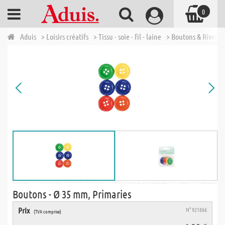
0
Aduis
> Loisirs créatifs
> Tissu - soie - fil - laine
> Boutons & Rivets
Boutons - Ø 35 mm, Primaries
Prix
N° 921866
(TVA comprise)