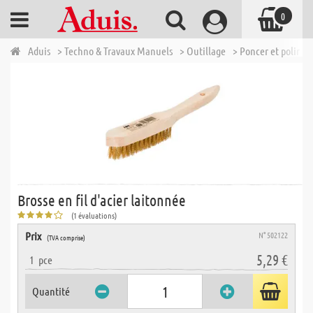
0
Aduis
> Techno & Travaux Manuels
> Outillage
> Poncer et polir
>
Brosse en fil d'acier laitonnée
(1 évaluations)
Prix
N° 502122
(TVA comprise)
5,29 €
1
pce
Quantité