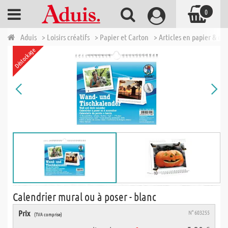
0
Aduis
> Loisirs créatifs
> Papier et Carton
> Articles en papier & ca
Déstockage
Calendrier mural ou à poser - blanc
Prix
N° 603255
(TVA comprise)