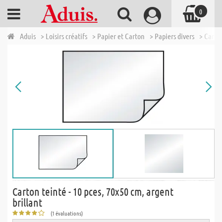
0
Aduis
> Loisirs créatifs
> Papier et Carton
> Papiers divers
> Carto
Carton teinté - 10 pces, 70x50 cm, argent
brillant
(1 évaluations)