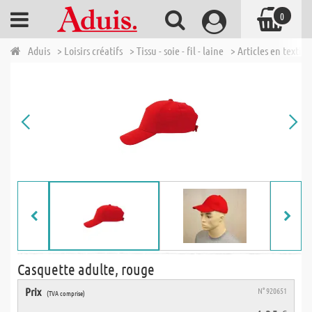
0
Aduis
> Loisirs créatifs
> Tissu - soie - fil - laine
> Articles en textile
Casquette adulte, rouge
Prix
N° 920651
(TVA comprise)