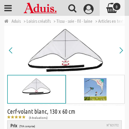
0
Aduis
> Loisirs créatifs
> Tissu - soie - fil - laine
> Articles en textile
Cerf-volant blanc, 130 x 60 cm
(4 évaluations)
Prix
N° 921772
(TVA comprise)