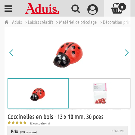
0
Aduis
> Loisirs créatifs
> Matériel de bricolage
> Décoration printe
Coccinelles en bois - 13 x 10 mm, 30 pces
(2 évaluations)
Prix
N° 607390
(TVA comprise)