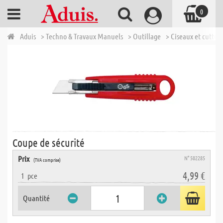
0
Aduis
> Techno & Travaux Manuels
> Outillage
> Ciseaux et cutter
Coupe de sécurité
Prix
N° 502285
(TVA comprise)
4,99 €
1
pce
Quantité