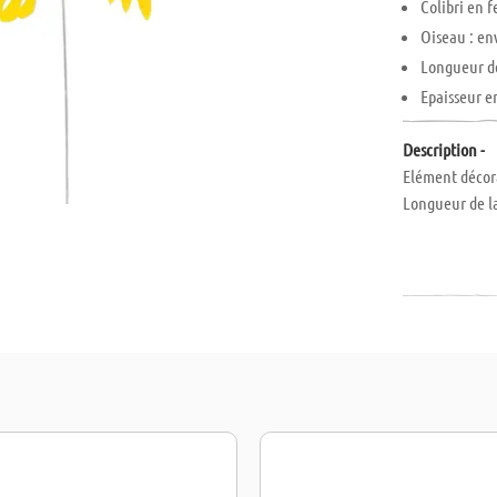
Colibri en 
Oiseau : env
Longueur de
Epaisseur e
Description -
Elément décora
Longueur de la