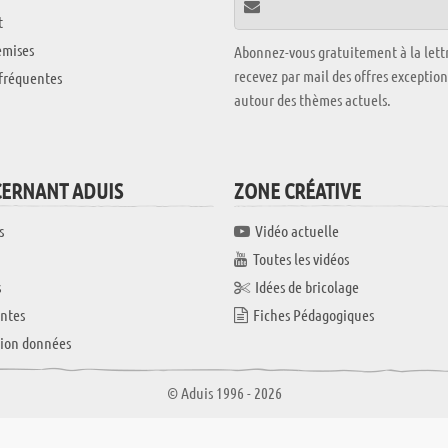
t
emises
Abonnez-vous gratuitement à la lettr
recevez par mail des offres exceptio
fréquentes
autour des thèmes actuels.
CERNANT ADUIS
ZONE CRÉATIVE
s
Vidéo actuelle
Toutes les vidéos
s
Idées de bricolage
ntes
Fiches Pédagogiques
tion données
© Aduis 1996 - 2026