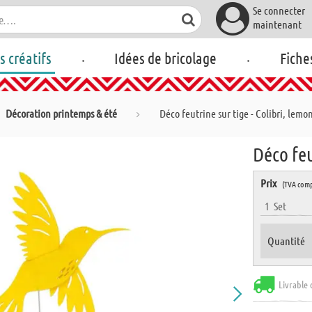
Se connecter
maintenant
.
.
rs créatifs
Idées de bricolage
Fiche
Décoration printemps & été
Déco feutrine sur tige - Colibri, lemo
Déco feu
Prix
(TVA comp
1
Set
Quantité
Livrable 