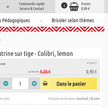
Commande rapide
Panier
0
Service & Contact
0,00 €
.
s Pédagogiques
Bricoler selon thèmes
n
trine sur tige - Colibri, lemon
N° 607825
rise)
1,25 €
0,90 €
au lieu de
Dans le panier
de suite
Prévision de livraison:
vendredi, 14/ août