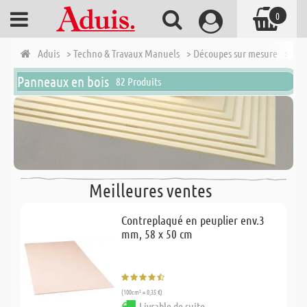
0
Aduis
> Techno & Travaux Manuels
> Découpes sur mesure
> Pan
Panneaux en bois
82 Produits
Meilleures ventes
Contreplaqué en peuplier env.3
mm, 58 x 50 cm
(100cm² = 0,35 €)
Livrable de suite