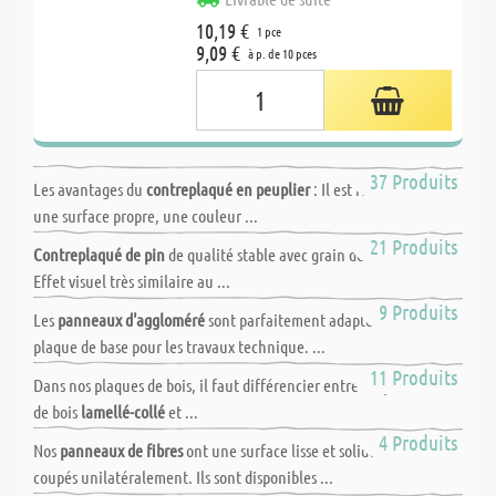
10,19 €
1 pce
9,09 €
à p. de 10 pces
Contreplaqué en peuplier
37 Produits
Les avantages du
contreplaqué en peuplier
: Il est facile à scier, a
une surface propre, une couleur ...
Contreplaqué en pin
21 Produits
Contreplaqué de pin
de qualité stable avec grain de bois distinctif.
Effet visuel très similaire au ...
Aggloméré
9 Produits
Les
panneaux d'aggloméré
sont parfaitement adaptés comme
plaque de base pour les travaux technique. ...
Lamellés-collés
11 Produits
Dans nos plaques de bois, il faut différencier entre les panneaux
de bois
lamellé-collé
et ...
Panneaux de fibres
4 Produits
Nos
panneaux de fibres
ont une surface lisse et solide et sont
coupés unilatéralement. Ils sont disponibles ...