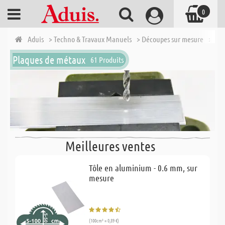
0
Aduis
> Techno & Travaux Manuels
> Découpes sur mesure
> Pla
Plaques de métaux
61 Produits
Meilleures ventes
Tôle en aluminium - 0.6 mm, sur
mesure
(100cm² = 0,89 €)