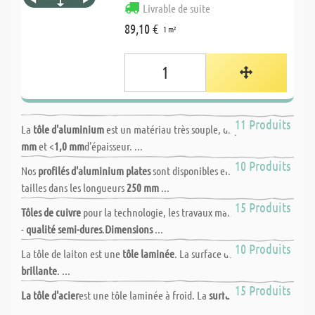
Livrable de suite
89,10 €
1 m²
Tôle d'aluminium
11 Produits
La
tôle d'aluminium
est un matériau très souple, disponible
0,6
mm
et <
1,0 mm
d'épaisseur. ...
Profilés aluminium
10 Produits
Nos
profilés d'aluminium plates
sont disponibles en différentes
tailles dans les longueurs
250 mm
...
Tôles de cuivre
15 Produits
Tôles de cuivre
pour la technologie, les travaux manuels et le loisir
-
qualité semi-dures
.
Dimensions
...
Tôle en laiton
10 Produits
La tôle de laiton est une
tôle laminée
. La surface de la tôle est
très
brillante
. ...
Tôle en acier
15 Produits
La tôle d'acier
est une tôle laminée à froid. La
surface
de la tôle est
...