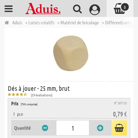
0
Aduis
> Loisirs créatifs
> Matériel de bricolage
> Différents articles
Dés à jouer - 25 mm, brut
(29 évaluations)
Prix
N° 307135
(TVA comprise)
0,79 €
1
pce
Quantité