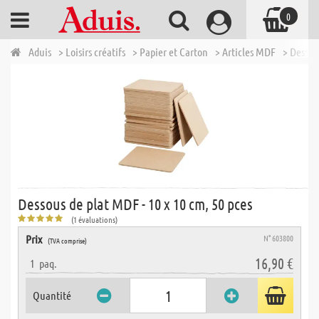
0
Aduis
> Loisirs créatifs
> Papier et Carton
> Articles MDF
> Dessou
Dessous de plat MDF - 10 x 10 cm, 50 pces
(1 évaluations)
Prix
N° 603800
(TVA comprise)
16,90 €
1
paq.
Quantité