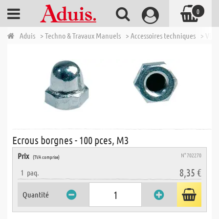
0
Aduis
> Techno & Travaux Manuels
> Accessoires techniques
> Vis, 
Ecrous borgnes - 100 pces, M3
Prix
N° 702270
(TVA comprise)
8,35 €
1
paq.
Quantité