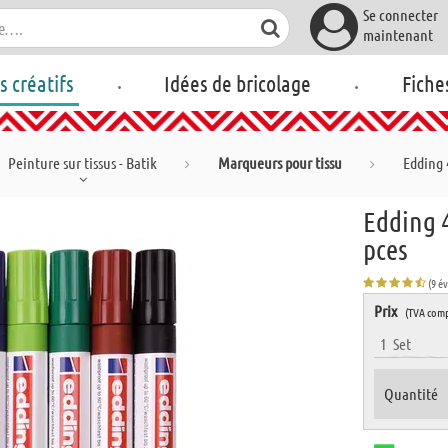
Se connecter
maintenant
.
.
rs créatifs
Idées de bricolage
Fiche
Peinture sur tissus - Batik
Marqueurs pour tissu
Edding 
Edding 
pces
(9 é
Prix
(TVA comp
1
Set
Quantité