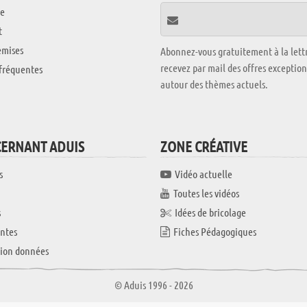
e
t
emises
Abonnez-vous gratuitement à la lettr
recevez par mail des offres exceptio
fréquentes
autour des thèmes actuels.
CERNANT ADUIS
ZONE CRÉATIVE
s
Vidéo actuelle
Toutes les vidéos
s
Idées de bricolage
ntes
Fiches Pédagogiques
tion données
© Aduis 1996 - 2026