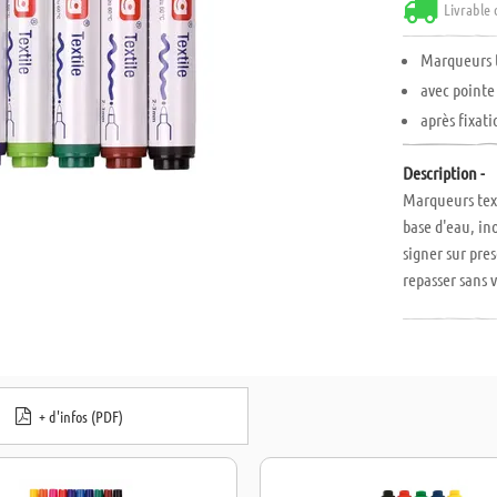
Livrable 
Marqueurs t
avec pointe
après fixati
Description -
Marqueurs text
base d'eau, in
signer sur pres
repasser sans v
avec pointe 2-
violet, vert cla
+ d'infos (PDF)