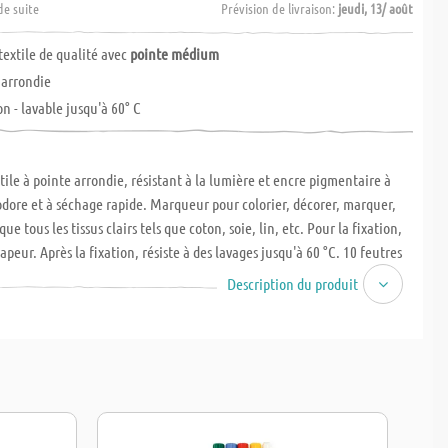
de suite
Prévision de livraison:
jeudi, 13/ août
extile de qualité avec
pointe médium
 arrondie
on - lavable jusqu'à 60° C
ile à pointe arrondie, résistant à la lumière et encre pigmentaire à
odore et à séchage rapide. Marqueur pour colorier, décorer, marquer,
que tous les tissus clairs tels que coton, soie, lin, etc. Pour la fixation,
apeur. Après la fixation, résiste à des lavages jusqu'à 60 °C. 10 feutres
3 mm, dans les coloris jaune, orange, rouge, bleu clair, bleu foncé,
Description du produit
ir, vert, brun et noir.