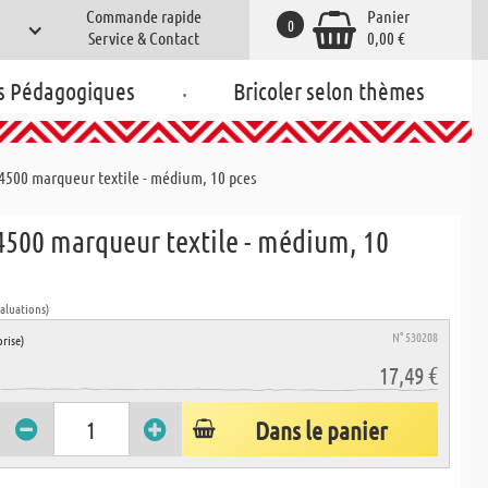
Commande rapide
Panier
0
Service & Contact
0,00 €
.
s Pédagogiques
Bricoler selon thèmes
4500 marqueur textile - médium, 10 pces
4500 marqueur textile - médium, 10
valuations)
N° 530208
rise)
17,49 €
Dans le panier