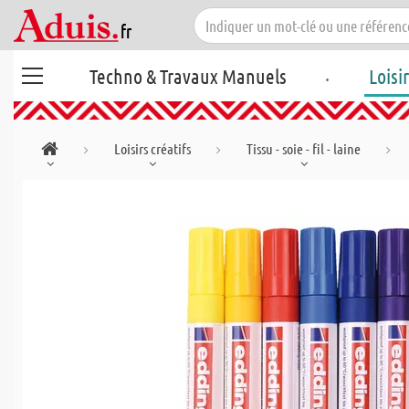
.
Techno & Travaux Manuels
Loisi
Loisirs créatifs
Tissu - soie - fil - laine