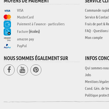
MOYENS DE PAIEMENT
SERVICE CL
VISA
Commande rapid
MasterCard
Service & Contac
Paiement à l'avance - particuliers
Frais de port & R
FAQ - Questions 
Facture
(écoles)
Mon compte
amazon pay
PayPal
NOUS SOMMES ÉGALEMENT SUR
INFOS CON
Qui sommes-nou
Jobs
Mentions légale
Cond. Gén. de Ve
Politique protec