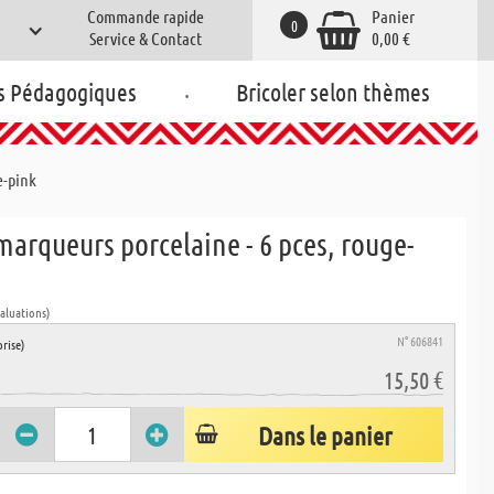
Commande rapide
Panier
0
Service & Contact
0,00 €
.
s Pédagogiques
Bricoler selon thèmes
e-pink
arqueurs porcelaine - 6 pces, rouge-
valuations)
N° 606841
rise)
15,50 €
Dans le panier