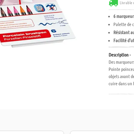
Livrable 
6 marqueurs
Palette de 
Résistant au
Facilité d'u
Description -
Des marqueurs 
Pointe poincea
objets avant d
cuire dans un f
feutres horizo