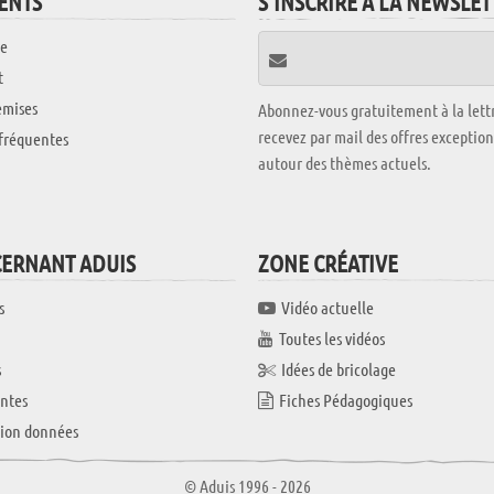
IENTS
S'INSCRIRE À LA NEWSLE
e
t
emises
Abonnez-vous gratuitement à la lettr
recevez par mail des offres exceptio
fréquentes
autour des thèmes actuels.
CERNANT ADUIS
ZONE CRÉATIVE
s
Vidéo actuelle
Toutes les vidéos
s
Idées de bricolage
ntes
Fiches Pédagogiques
tion données
© Aduis 1996 - 2026