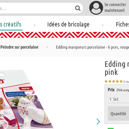
Se connecter
maintenant
.
.
rs créatifs
Idées de bricolage
Fiche
Peindre sur porcelaine
Edding marqueurs porcelaine - 6 pces, roug
Edding m
pink
(1 é
Prix
(TVA comp
1
Set
Quantité