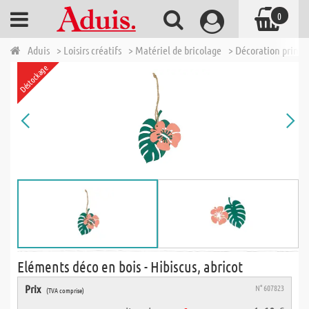
0
Aduis
> Loisirs créatifs
> Matériel de bricolage
> Décoration printe
Déstockage
Eléments déco en bois - Hibiscus, abricot
Prix
N° 607823
(TVA comprise)