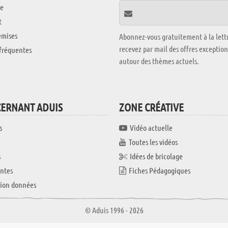
e
t
emises
Abonnez-vous gratuitement à la lettr
recevez par mail des offres exceptio
fréquentes
autour des thèmes actuels.
CERNANT ADUIS
ZONE CRÉATIVE
s
Vidéo actuelle
Toutes les vidéos
s
Idées de bricolage
ntes
Fiches Pédagogiques
tion données
© Aduis 1996 - 2026