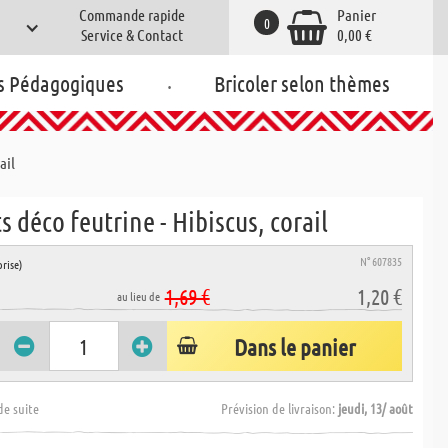
Commande rapide
Panier
0
Service & Contact
0,00 €
.
s Pédagogiques
Bricoler selon thèmes
ail
 déco feutrine - Hibiscus, corail
N° 607835
rise)
1,69 €
1,20 €
au lieu de
Dans le panier
de suite
Prévision de livraison:
jeudi, 13/ août