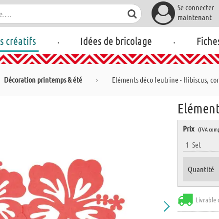
Se connecter
maintenant
.
.
rs créatifs
Idées de bricolage
Fiche
Décoration printemps & été
Eléments déco feutrine - Hibiscus, cor
Eléments
Prix
(TVA comp
1
Set
Quantité
Livrable 