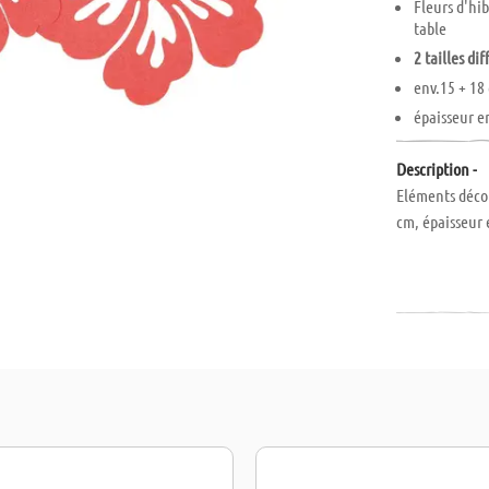
Fleurs d'hi
table
2 tailles di
env.15 + 18
épaisseur e
Description -
Eléments décora
cm, épaisseur 