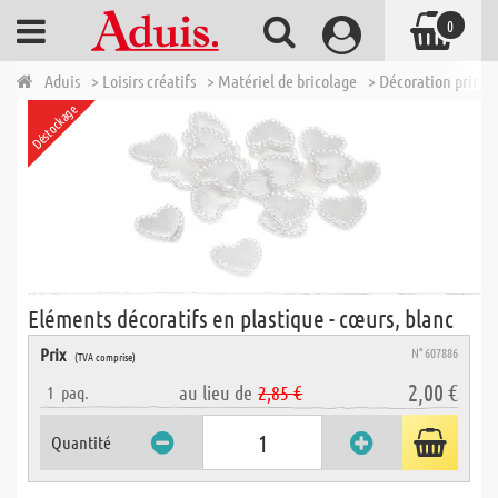
0
Aduis
> Loisirs créatifs
> Matériel de bricolage
> Décoration printe
Déstockage
Eléments décoratifs en plastique - cœurs, blanc
Prix
N° 607886
(TVA comprise)
2,00 €
au lieu de
2,85 €
1
paq.
Quantité