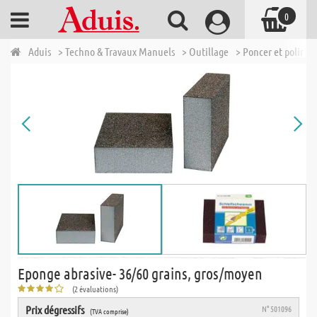
0
Aduis
> Techno & Travaux Manuels
> Outillage
> Poncer et polir
>
Eponge abrasive- 36/60 grains, gros/moyen
(2 évaluations)
Prix dégressifs
N° 501096
(TVA comprise)