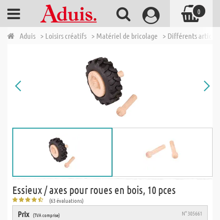
0
Aduis
> Loisirs créatifs
> Matériel de bricolage
> Différents articles
Essieux / axes pour roues en bois, 10 pces
(63 évaluations)
Prix
N° 305661
(TVA comprise)