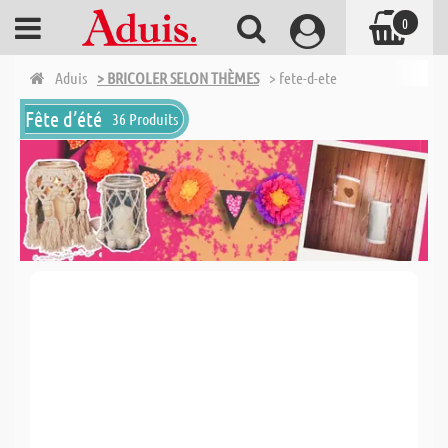
0
Aduis
> BRICOLER SELON THÈMES
> fete-d-ete
Fête d’été
36 Produits