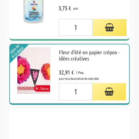
3,75 €
pce
I
d
é
e
d
e
b
r
i
c
o
l
a
g
e
Fleur d‘été en papier crépon -
idées créatives
32,91 €
1 Paq.
pour tous les produits de cette idée