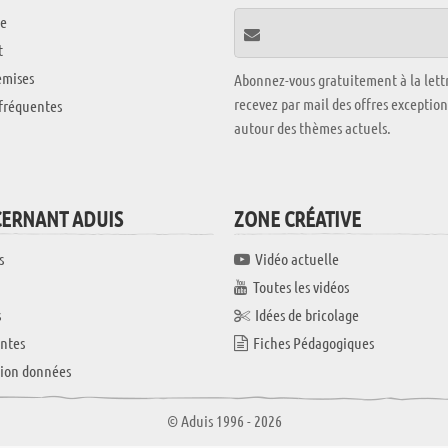
e
t
emises
Abonnez-vous gratuitement à la lettr
recevez par mail des offres exceptio
fréquentes
autour des thèmes actuels.
CERNANT ADUIS
ZONE CRÉATIVE
s
Vidéo actuelle
Toutes les vidéos
s
Idées de bricolage
ntes
Fiches Pédagogiques
tion données
© Aduis 1996 - 2026