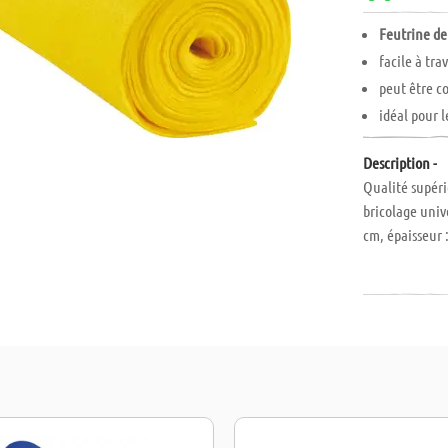
Feutrine de
facile à trav
peut être c
idéal pour 
Description -
Qualité supér
bricolage unive
cm, épaisseur 