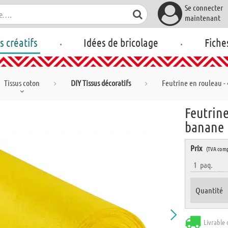
Se connecter
maintenant
.
.
rs créatifs
Idées de bricolage
Fiche
Tissus coton
DIY Tissus décoratifs
Feutrine en rouleau -
Feutrine
banane
Prix
(TVA comp
1
paq.
Quantité
Livrable 