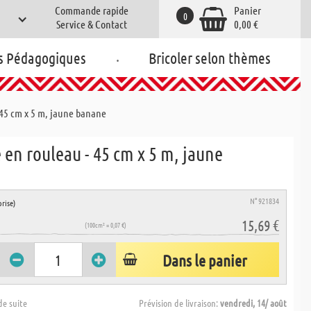
Commande rapide
Panier
0
Service & Contact
0,00 €
.
s Pédagogiques
Bricoler selon thèmes
 45 cm x 5 m, jaune banane
 en rouleau - 45 cm x 5 m, jaune
N° 921834
rise)
15,69 €
(100cm² = 0,07 €)
Dans le panier
de suite
Prévision de livraison:
vendredi, 14/ août