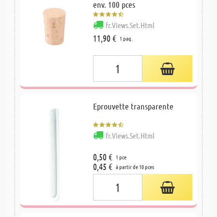
env. 100 pces
fr.Views.Set.Html
11,90 €
1 paq.
Eprouvette transparente
fr.Views.Set.Html
0,50 €
1 pce
0,45 €
à partir de 10 pces