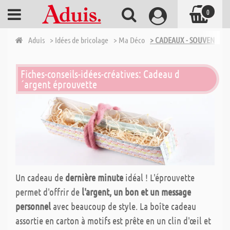
0
Aduis
> Idées de bricolage
> Ma Déco
> CADEAUX - SOUVENIRS
Fiches-conseils-idées-créatives: Cadeau d
´argent éprouvette
Un cadeau de
dernière minute
idéal ! L'éprouvette
permet d'offrir de
l'argent, un bon et un message
personnel
avec beaucoup de style. La boîte cadeau
assortie en carton à motifs est prête en un clin d'œil et