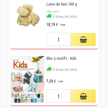
Laine de bois 500 g
(100g = 2,04 €)
fr.Views.Set.Html
10,19 €
1 paq.
Bloc à motifs - Kids
fr.Views.Set.Html
7,50 €
1 pce