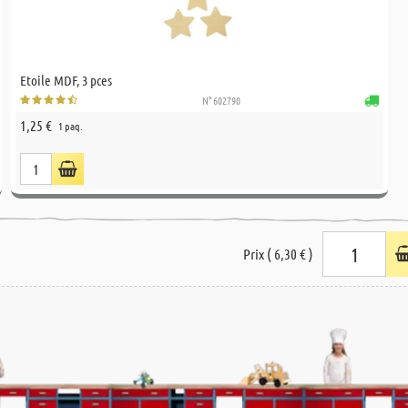
Etoile MDF, 3 pces
N° 602790
1,25 €
1 paq.
Prix ( 6,30 € )