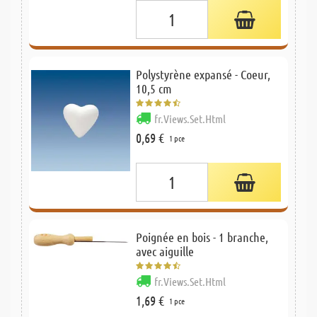
Polystyrène expansé - Coeur,
10,5 cm
fr.Views.Set.Html
0,69 €
1 pce
Poignée en bois - 1 branche,
avec aiguille
fr.Views.Set.Html
1,69 €
1 pce