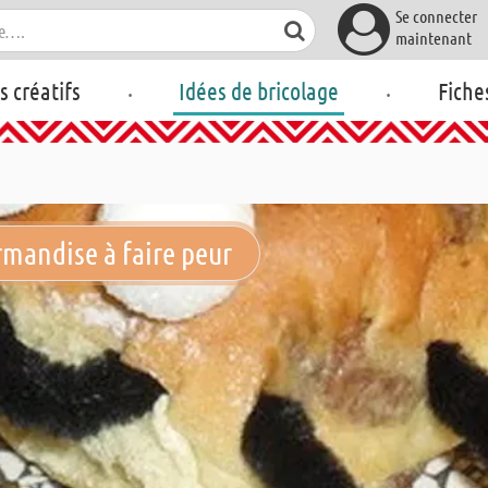
Se connecter
maintenant
.
.
rs créatifs
Idées de bricolage
Fiche
rmandise à faire peur