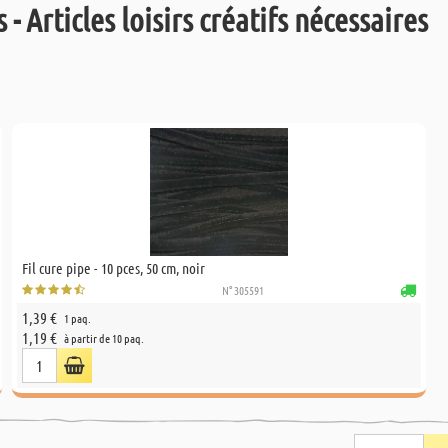
 - Articles loisirs créatifs nécessaires
Fil cure pipe - 10 pces, 50 cm, noir
N° 305591
1,39 €
1 paq.
1,19 €
à partir de 10 paq.