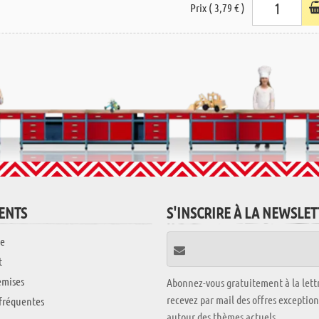
Prix ( 3,79 € )
IENTS
S'INSCRIRE À LA NEWSLE
e
t
emises
Abonnez-vous gratuitement à la lettr
recevez par mail des offres exceptio
fréquentes
autour des thèmes actuels.