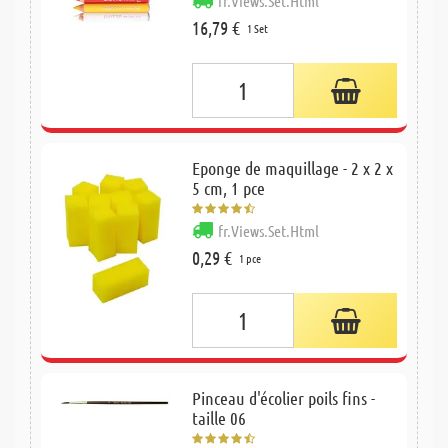
fr.Views.Set.Html
16,79 €
1 Set
Eponge de maquillage - 2 x 2 x
5 cm, 1 pce
fr.Views.Set.Html
0,29 €
1 pce
Pinceau d'écolier poils fins -
taille 06