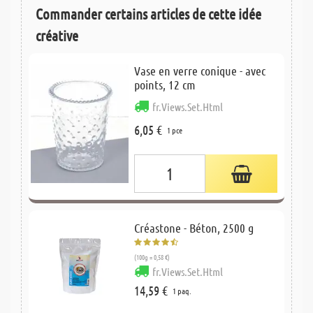
Commander certains articles de cette idée
créative
Vase en verre conique - avec
points, 12 cm
fr.Views.Set.Html
6,05 €
1 pce
Créastone - Béton, 2500 g
(100g = 0,58 €)
fr.Views.Set.Html
14,59 €
1 paq.