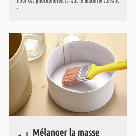
Pour ces
photophores
, il faut le
matériel
suivant
:
Mélanger la masse