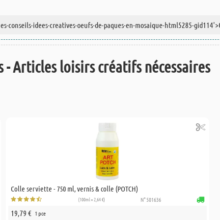
 - Articles loisirs créatifs nécessaires
Colle serviette - 750 ml, vernis & colle (POTCH)
(100ml = 2,64 €)
N° 501636
19,79 €
1 pce