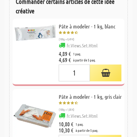
Commander certains articles de cette idée
créative
Pâte à modeler - 1 kg, blanc
(100g = 0,49 €)
fr.Views.Set.Html
4,89 €
1 paq.
4,69 €
à partir de 5 paq.
Pâte à modeler - 1 kg, gris clair
(100g = 1,08 €)
fr.Views.Set.Html
10,80 €
1 paq.
10,30 €
à partir de 5 paq.