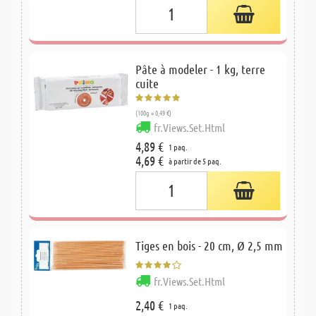
Pâte à modeler - 1 kg, terre
cuite
(100g = 0,49 €)
fr.Views.Set.Html
4,89 €
1 paq.
4,69 €
à partir de 5 paq.
Tiges en bois - 20 cm, Ø 2,5 mm
fr.Views.Set.Html
2,40 €
1 paq.