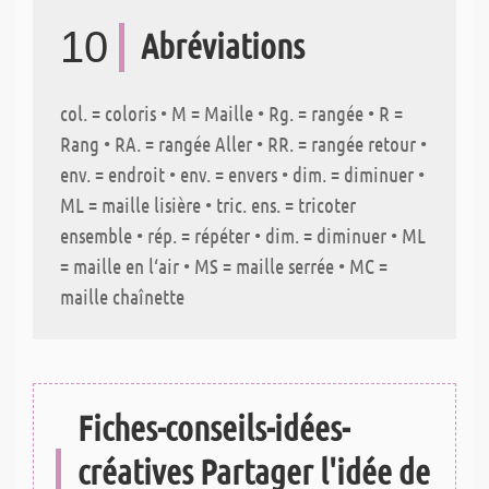
10
Abréviations
col. = coloris • M = Maille • Rg. = rangée • R =
Rang • RA. = rangée Aller • RR. = rangée retour •
env. = endroit • env. = envers • dim. = diminuer •
ML = maille lisière • tric. ens. = tricoter
ensemble • rép. = répéter • dim. = diminuer • ML
= maille en l‘air • MS = maille serrée • MC =
maille chaînette
Fiches-conseils-idées-
créatives Partager l'idée de