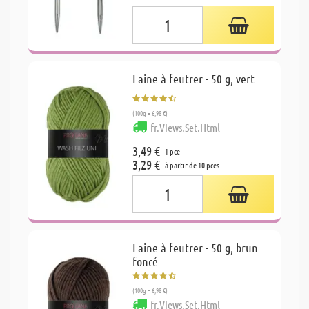
Laine à feutrer - 50 g, vert
(100g = 6,98 €)
fr.Views.Set.Html
3,49 €
1 pce
3,29 €
à partir de 10 pces
Laine à feutrer - 50 g, brun
foncé
(100g = 6,98 €)
fr.Views.Set.Html