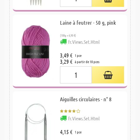
Laine à feutrer - 50 g, pink
(100g = 6,98 €)
fr.Views.Set.Html
3,49 €
1 pce
3,29 €
à partir de 10 pces
Aiguilles circulaires - n° 8
fr.Views.Set.Html
4,15 €
1 pce