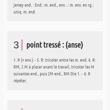
jersey end. : End.: m. end., env. .: m. env. en rg.:
uniq. m. end.
3
point tressé : (anse)
1. R (= env.) – 5. R: tricoter entre les m. end. 6. R:
RM, 2 M à placer avant le travail, tricoter les M
suivantes end., puis 2M end., RM Die 1. – 6. R
répéter.