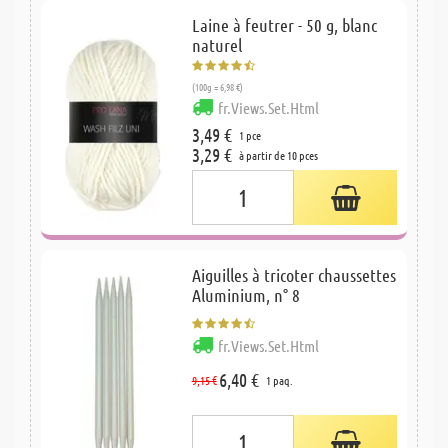
Laine à feutrer - 50 g, blanc
naturel
(100g = 6,98 €)
fr.Views.Set.Html
3,49 €
1 pce
3,29 €
à partir de 10 pces
Aiguilles à tricoter chaussettes
Aluminium, n° 8
fr.Views.Set.Html
6,40 €
9,15 €
1 paq.