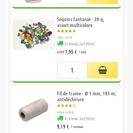
Sequins fantaisie - 20 g,
assort.multicolore
(100g = 9,75 €)
fr.Views.Set.Html
1,95 €
2,75 €
1 paq.
Fil de trame - Ø 1 mm, 185 m,
antidéchirure
(100cm = 0,05 €)
fr.Views.Set.Html
9,19 €
1 rouleau