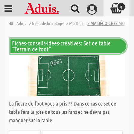
0
Aduis
> Idées de bricolage
> Ma Déco
> MA DÉCO CHEZ MOI - D
Fiches-conseils-idées-créatives: Set de table
"Terrain de foot"
La fièvre du foot vous a pris ?? Dans ce cas ce set de
table fera la joie de tous les fans et ne devra pas
manquer sur la table.