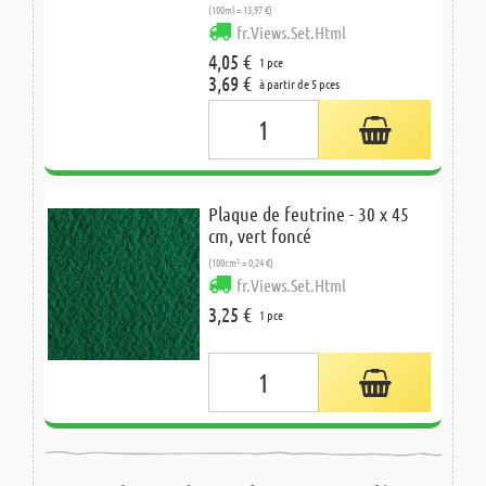
(100ml = 13,97 €)
fr.Views.Set.Html
4,05 €
1 pce
3,69 €
à partir de 5 pces
Plaque de feutrine - 30 x 45
cm, vert foncé
(100cm² = 0,24 €)
fr.Views.Set.Html
3,25 €
1 pce