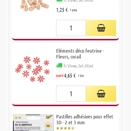
1,25 €
1 paq.
Eléments déco feutrine -
Fleurs, corail
fr.Views.Set.Html
4,65 €
6,65 €
1 Set
Pastilles adhésives pour effet
3D - 2 et 3 mm