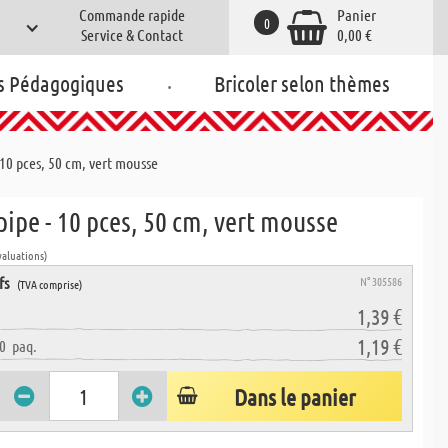
Commande rapide
Panier
0
Service & Contact
0,00 €
.
s Pédagogiques
Bricoler selon thèmes
- 10 pces, 50 cm, vert mousse
 pipe - 10 pces, 50 cm, vert mousse
valuations)
fs
N° 305586
(TVA comprise)
1,39 €
1,19 €
0
paq.
Dans le panier