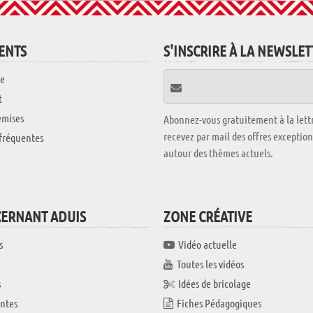
IENTS
S'INSCRIRE À LA NEWSLE
e
t
emises
Abonnez-vous gratuitement à la lettr
recevez par mail des offres exceptio
fréquentes
autour des thèmes actuels.
CERNANT ADUIS
ZONE CRÉATIVE
s
Vidéo actuelle
Toutes les vidéos
s
Idées de bricolage
ntes
Fiches Pédagogiques