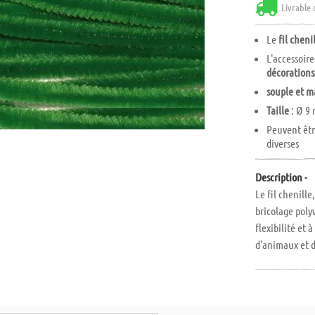
Livrable 
Le
fil cheni
L'accessoir
décoration
souple et m
Taille
: Ø 9
Peuvent êtr
diverses
Description -
Le fil chenill
bricolage poly
flexibilité et 
d'animaux et d