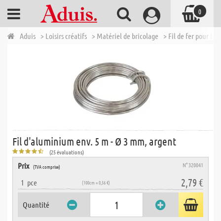
0
Aduis
> Loisirs créatifs
> Matériel de bricolage
> Fil de fer pour bri
Fil d'aluminium env. 5 m - Ø 3 mm, argent
(25 évaluations)
Prix
N° 320041
(TVA comprise)
2,79 €
1
pce
(100cm = 0,56 €)
Quantité